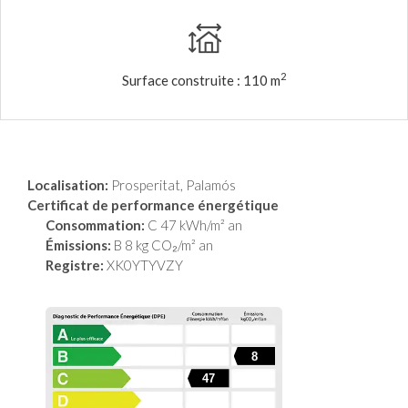
2
Surface construite :
110 m
Localisation:
Prosperitat, Palamós
Certificat de performance énergétique
Consommation:
C 47 kWh/m² an
Émissions:
B 8 kg CO₂/m² an
Registre:
XK0YTYVZY
8
47